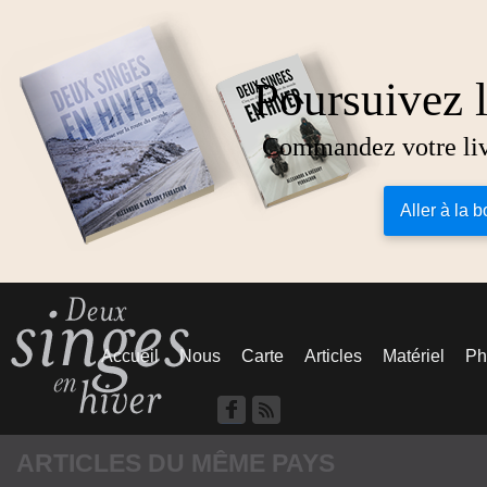
Poursuivez l
Commandez votre livr
Aller à la 
Accueil
Nous
Carte
Articles
Matériel
Ph
Chine
ARTICLES DU MÊME PAYS