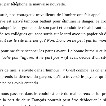
cer par téléphone la mauvaise nouvelle.
artir, nos courageux travailleurs de l’ombre ont fait appel
ve est arrivé tambour battant pour éliminer le danger. Je croi
opté les arguments de son parti et conduit le récalcitrant dan
e ses collègues qui sont sortis sur le tard avec un papier où ét
tait sur le site internet ça? Non. Donc on ne peut pas lui mo
 pour me faire scanner les pattes avant. La bonne humeur et l
e lâche pas l’affaire, il ne part pas
» (il avait décidé d’un sit
lors de moi, s’envole dans l’humour : «
C’est comme les chien
prends la détresse du garçon, qu’il a traversé le pays et qu
e ne pas avoir entendu.
 nous passons dans le couloir à côté du malheureux et lui pr
la part de deux Français pourrait peut être débloquer la si