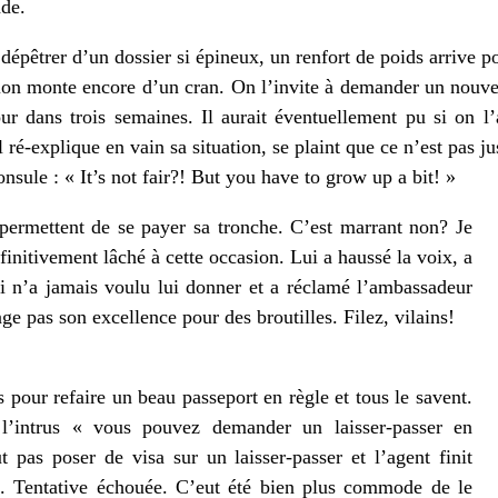
nde.
épêtrer d’un dossier si épineux, un renfort de poids arrive p
ion monte encore d’un cran. On l’invite à demander un nouve
r dans trois semaines. Il aurait éventuellement pu si on l’
ré-explique en vain sa situation, se plaint que ce n’est pas ju
sule : « It’s not fair?! But you have to grow up a bit! »
 permettent de se payer sa tronche. C’est marrant non? Je
finitivement lâché à cette occasion. Lui a haussé la voix, a
 n’a jamais voulu lui donner et a réclamé l’ambassadeur
ge pas son excellence pour des broutilles. Filez, vilains!
 pour refaire un beau passeport en règle et tous le savent.
 l’intrus « vous pouvez demander un laisser-passer en
 pas poser de visa sur un laisser-passer et l’agent finit
en. Tentative échouée. C’eut été bien plus commode de le