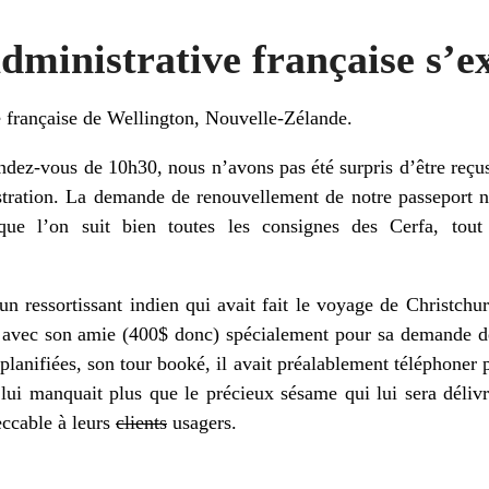
dministrative française s’e
française de Wellington, Nouvelle-Zélande.
ndez-vous de 10h30, nous n’avons pas été surpris d’être reç
ration. La demande de renouvellement de notre passeport n
ue l’on suit bien toutes les consignes des Cerfa, tout
un ressortissant indien qui avait fait le voyage de Christc
 avec son amie (400$ donc) spécialement pour sa demande de v
lanifiées, son tour booké, il avait préalablement téléphoner 
lui manquait plus que le précieux sésame qui lui sera déliv
eccable à leurs
clients
usagers.