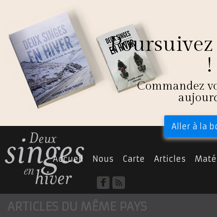
Poursuivez 
!
Commandez vot
aujour
Aller à la 
Accueil
Nous
Carte
Articles
Matér
Chine
ARTICLES DU MÊME PAYS