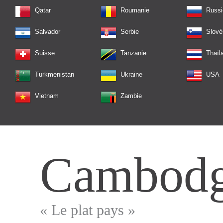
Qatar
Roumanie
Russi
Salvador
Serbie
Slové
Suisse
Tanzanie
Thaïl
Turkmenistan
Ukraine
USA
Vietnam
Zambie
Cambod
« Le plat pays »