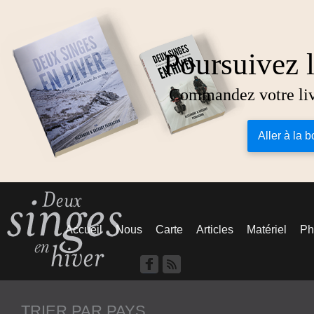
Poursuivez l
Commandez votre livr
Aller à la 
Accueil
Nous
Carte
Articles
Matériel
Ph
TRIER PAR PAYS