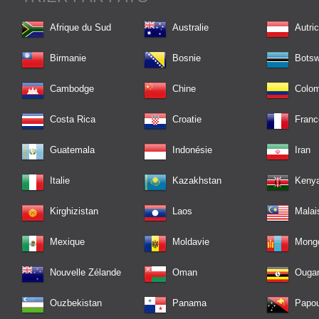
Afrique du Sud
Australie
Autri
Birmanie
Bosnie
Bots
Cambodge
Chine
Colom
Costa Rica
Croatie
Franc
Guatemala
Indonésie
Iran
Italie
Kazakhstan
Keny
Kirghizistan
Laos
Malai
Mexique
Moldavie
Mongo
Nouvelle Zélande
Oman
Ouga
Ouzbekistan
Panama
Papou