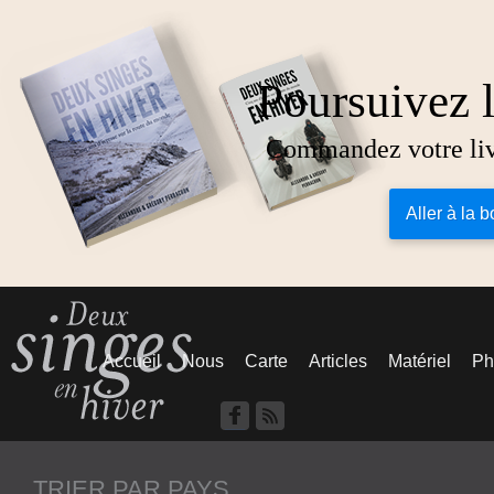
Poursuivez l
Commandez votre livr
Aller à la 
Accueil
Nous
Carte
Articles
Matériel
Ph
TRIER PAR PAYS