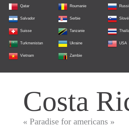
Qatar
Roumanie
Russi
Salvador
Serbie
Slové
Suisse
Tanzanie
Thaïl
Turkmenistan
Ukraine
USA
Vietnam
Zambie
Costa Ri
« Paradise for americans »