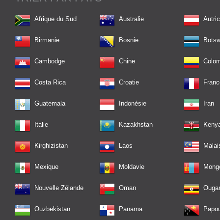
Afrique du Sud
Australie
Autri
Birmanie
Bosnie
Bots
Cambodge
Chine
Colom
Costa Rica
Croatie
Franc
Guatemala
Indonésie
Iran
Italie
Kazakhstan
Keny
Kirghizistan
Laos
Malai
Mexique
Moldavie
Mongo
Nouvelle Zélande
Oman
Ouga
Ouzbekistan
Panama
Papou