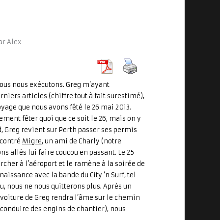
ar
Alex
, nous nous exécutons. Greg m’ayant
niers articles (chiffre tout à fait surestimé),
yage que nous avons fêté le 26 mai 2013.
lement fêter quoi que ce soit le 26, mais on y
d, Greg revient sur Perth passer ses permis
ncontré
Migre
, un ami de Charly (notre
ns allés lui faire coucou en passant. Le 25
cher à l’aéroport et le ramène à la soirée de
issance avec la bande du City ‘n Surf, tel
ou, nous ne nous quitterons plus. Après un
a voiture de Greg rendra l’âme sur le chemin
r conduire des engins de chantier), nous