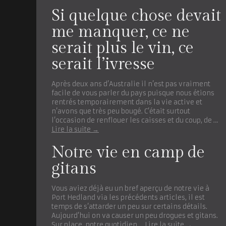
Si quelque chose devait
me manquer, ce ne
serait plus le vin, ce
serait l’ivresse
Après deux ans d’Australie il n’est pas vraiment
facile de vous parler du pays puisque nous étions
rentrés temporairement dans la vie active et
n’avons que très peu bougé. C’était surtout
l’occasion de renflouer les caisses et du coup, de …
Lire la suite
→
Notre vie en camp de
gitans
Vous aviez déjà eu un bref aperçu de notre vie à
Port Hedland via les précédents articles, il est
temps de s’attarder un peu sur certains détails.
Aujourd’hui on va causer un peu drogues et gitans.
Sur place, notre quotidien …
Lire la suite
→