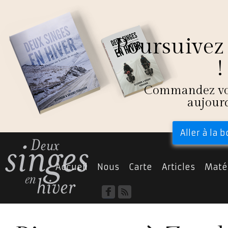
Poursuivez 
!
Commandez vot
aujour
Aller à la 
Accueil
Nous
Carte
Articles
Matér
Bosnie