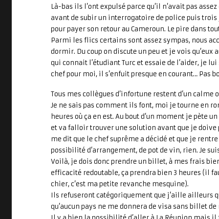
Là-bas ils l’ont expulsé parce qu’il n’avait pas assez
avant de subir un interrogatoire de police puis trois
pour payer son retour au Cameroun. Le pire dans tout 
Parmi les flics certains sont assez sympas, nous a
dormir. Du coup on discute un peu et je vois qu’eux 
qui connait l’étudiant Turc et essaie de l’aider, je l
chef pour moi, il s’enfuit presque en courant… Pas b
Tous mes collègues d’infortune restent d’un calme ol
Je ne sais pas comment ils font, moi je tourne en ro
heures où ça en est. Au bout d’un moment je pète un p
et va falloir trouver une solution avant que je doive
me dit que le chef suprême a décidé et que je rentre
possibilité d’arrangement, de pot de vin, rien. Je sui
Voilà, je dois donc prendre un billet, à mes frais bie
efficacité redoutable, ça prendra bien 3 heures (il fa
chier, c’est ma petite revanche mesquine).
Ils refuseront catégoriquement que j’aille ailleurs 
qu’aucun pays ne me donnera de visa sans billet de
Il y a bien la possibilité d’aller à La Réunion mais il 