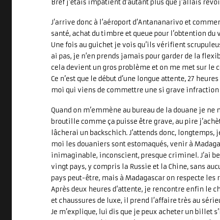
Bref j’étais impatient d’autant plus que j’allais r
J’arrive donc à l’aéroport d’Antananarivo et commen
santé, achat du timbre et queue pour l’obtention du v
Une fois au guichet je vois qu’ils vérifient scrupuleu
ai pas, je n’en prends jamais pour garder de la flexi
cela devient un gros problème et on me met sur le c
Ce n’est que le début d’une longue attente, 27 heures 
moi qui viens de commettre une si grave infraction
Quand on m’emmène au bureau de la douane je ne m’
broutille comme ça puisse être grave, au pire j’ach
lâcherai un backschich. J’attends donc, longtemps, 
moi les douaniers sont estomaqués, venir à Madagasc
inimaginable, inconscient, presque criminel. J’ai bea
vingt pays, y compris la Russie et la Chine, sans aucu
pays peut-être, mais à Madagascar on respecte les r
Après deux heures d’attente, je rencontre enfin le c
et chaussures de luxe, il prend l’affaire très au série
Je m’explique, lui dis que je peux acheter un billet s