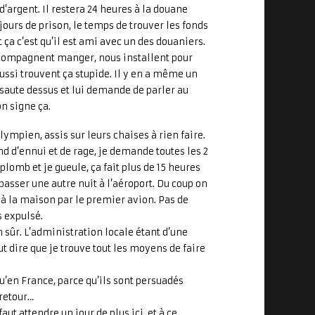
 d’argent. Il restera 24 heures à la douane
 jours de prison, le temps de trouver les fonds
ça c’est qu’il est ami avec un des douaniers.
ccompagnent manger, nous installent pour
aussi trouvent ça stupide. Il y en a même un
ui saute dessus et lui demande de parler au
on signe ça.
ympien, assis sur leurs chaises à rien faire.
nd d’ennui et de rage, je demande toutes les 2
lomb et je gueule, ça fait plus de 15 heures
 passer une autre nuit à l’aéroport. Du coup on
 à la maison par le premier avion. Pas de
s expulsé.
n sûr. L’administration locale étant d’une
ut dire que je trouve tout les moyens de faire
qu’en France, parce qu’ils sont persuadés
 retour…
faut attendre un jour de plus ici, et à ce