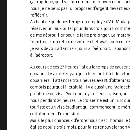
ça implique, qu’il y a forcément un moyen de « s’arr
nous je ne peux pas lui proposer d’argent devant eux
réfléchir.
Au bout de quelques temps un employé d’Air Madaga
réserver un faux billet pour dans trois jours, comme 
de me débrouiller pour le faire prolonger. Ça march
imprime et on retourne voir le chef. Mais non ce n’es
je vais devoir attendre 3 jours à l’aéroport. J’aband
à l’aéroport.
Au cours de ces 27 heures j’ai eu le temps de causer
douane. Il y a un Kenyan qui a bien un billet de ret
douaniers, il attendra trois heures avant d’obtenir s
compris pourquoi il était là. Il y a aussi une Malgac
problème de visa. Pour une mystérieuse raison, au li
nous pendant 24 heures. Le troisième est un Turc qui
touriste et un visa étudiant qui commencent le mêm
certainement l’expulsion.
Mais le plus chanceux d’entre nous c’est Thomas le 
église depuis trois mois, pour faire renouveler son vi