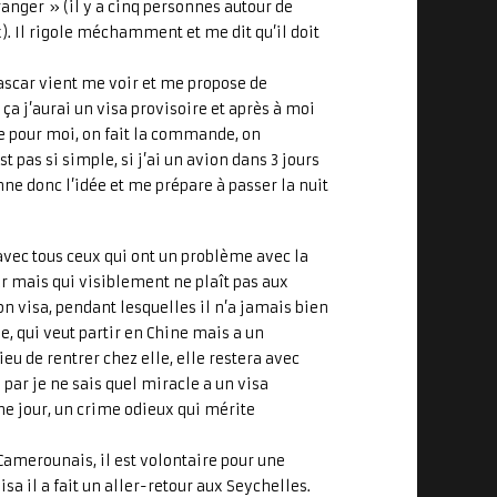
anger » (il y a cinq personnes autour de
). Il rigole méchamment et me dit qu’il doit
scar vient me voir et me propose de
ça j’aurai un visa provisoire et après à moi
e pour moi, on fait la commande, on
t pas si simple, si j’ai un avion dans 3 jours
onne donc l’idée et me prépare à passer la nuit
 avec tous ceux qui ont un problème avec la
our mais qui visiblement ne plaît pas aux
on visa, pendant lesquelles il n’a jamais bien
he, qui veut partir en Chine mais a un
eu de rentrer chez elle, elle restera avec
 par je ne sais quel miracle a un visa
e jour, un crime odieux qui mérite
Camerounais, il est volontaire pour une
sa il a fait un aller-retour aux Seychelles.