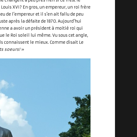
ne changent à peu près rien si ce n’est le
Louis XVI? En gros, un empereur, un roi frère
eu de l’empereur et il s’en ait fallu de peu
uste après la défaite de 1870. Aujourd’hui
nne a avoir un président à moitié roi qui
e le Roi soleil lui même. Vu sous cet angle,
ils connaissent le mieux. Comme disait Le
ts soeurs!
»