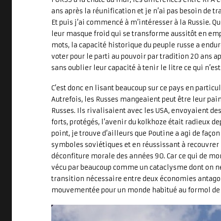
ans après la réunification et je n’ai pas besoin de tr
Et puis j’ai commencé à m’intéresser à la Russie. Q
leur masque froid qui se transforme aussitôt en e
mots, la capacité historique du peuple russe a endure
voter pour le parti au pouvoir par tradition 20 ans ap
sans oublier leur capacité à tenir le litre ce qui n’
C’est donc en lisant beaucoup sur ce pays en partic
Autrefois, les Russes mangeaient peut être leur pain
Russes. Ils rivalisaient avec les USA, envoyaient de
forts, protégés, l’avenir du kolkhoze était radieux d
point, je trouve d’ailleurs que Poutine a agi de façon
symboles soviétiques et en réussissant à recouvrer l
déconfiture morale des années 90. Car ce qui de mon 
vécu par beaucoup comme un cataclysme dont on ne s
transition nécessaire entre deux économies antagon
mouvementée pour un monde habitué au formol de l