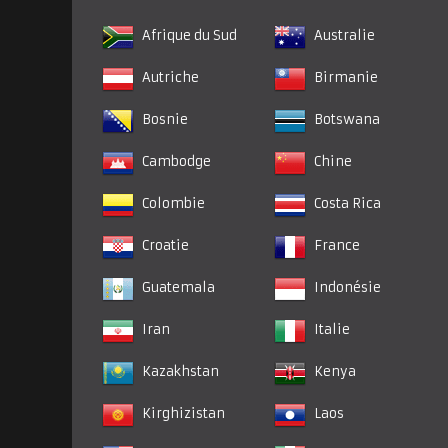
Afrique du Sud
Australie
Autriche
Birmanie
Bosnie
Botswana
Cambodge
Chine
Colombie
Costa Rica
Croatie
France
Guatemala
Indonésie
Iran
Italie
Kazakhstan
Kenya
Kirghizistan
Laos