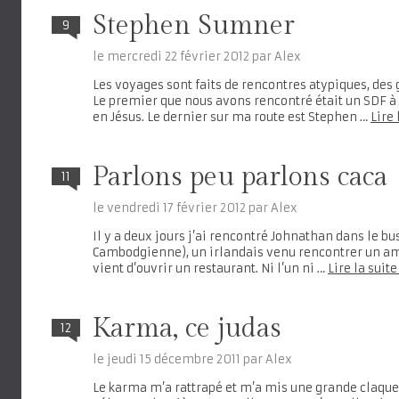
Stephen Sumner
9
le
mercredi 22 février 2012
par
Alex
Les voyages sont faits de rencontres atypiques, des g
Le premier que nous avons rencontré était un SDF à
en Jésus. Le dernier sur ma route est Stephen …
Lire 
Parlons peu parlons caca
11
le
vendredi 17 février 2012
par
Alex
Il y a deux jours j’ai rencontré Johnathan dans le bu
Cambodgienne), un irlandais venu rencontrer un ami
vient d’ouvrir un restaurant. Ni l’un ni …
Lire la suit
Karma, ce judas
12
le
jeudi 15 décembre 2011
par
Alex
Le karma m’a rattrapé et m’a mis une grande claqu