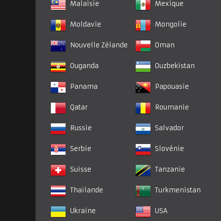
Malaisie
Mexique
Moldavie
Mongolie
Nouvelle Zélande
Oman
Ouganda
Ouzbekistan
Panama
Papouasie
Qatar
Roumanie
Russie
Salvador
Serbie
Slovénie
Suisse
Tanzanie
Thaïlande
Turkmenistan
Ukraine
USA