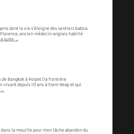
ens dont la vie s’éloigne des sentiers battus.
 Florence, ancien médecin anglais habillé
la suite
→
s de Bangkok à Poipet (la frontière
 vivant depuis 10 ans à Siem Reap et qui
e
→
e dans la mouille pour mon lâche abandon du