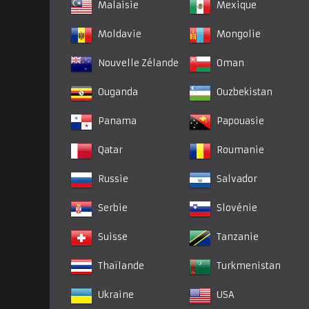
Malaisie
Mexique
Moldavie
Mongolie
Nouvelle Zélande
Oman
Ouganda
Ouzbekistan
Panama
Papouasie
Qatar
Roumanie
Russie
Salvador
Serbie
Slovénie
Suisse
Tanzanie
Thaïlande
Turkmenistan
Ukraine
USA