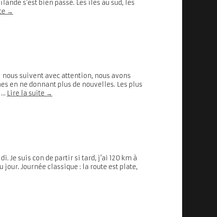
lande s’est bien passé. Les îles au sud, les
ite
→
i nous suivent avec attention, nous avons
es en ne donnant plus de nouvelles. Les plus
n …
Lire la suite
→
 Je suis con de partir si tard, j’ai 120 km à
jour. Journée classique : la route est plate,