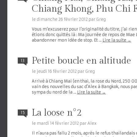
Chiang Khong, Phu Chi 
le
dimanche 26 février 2012
par
Greg
Vous m’excuserez pour l’originalité du titre, j’ai rie
étions donc quittés là : Ma journée de repos de Mae
abandonner mon idée de stop. Et …
Lire la suite
→
Petite boucle en altitude
13
le
jeudi 16 février 2012
par
Greg
Arrivé à Chiang Mai (en thai, la rose du Nord, 250 0
vain des nouvelles du sac d’Alex à Bangkok, nous pa
sympa du nord de la …
Lire la suite
→
La loose n°2
15
le
mardi 14 février 2012
par
Alex
Il n’aura pas fallu 2 mois, après le refus thaïlanda