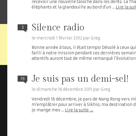
recevoir une nouvelle taloche dans les dents. La Thaï
éléphants et la glandouille au bord d’un …
Lire la su
Silence radio
3
le
mercredi 1 février 2012
par
Greg
Bonne année à tous, il était temps! Désolé à ceux qu
failli à notre mission pendant ces dernières semain
attentifs auront tout de même remarqué l’évolutio
Je suis pas un demi-sel!
19
le
dimanche 18 décembre 2011
par
Greg
Vendredi 16 décembre, je pars de Nang Rong vers midi.
m’emplâtrer pour arriver à Sikhio, ma destination du 
je mange mes …
Lire la suite
→