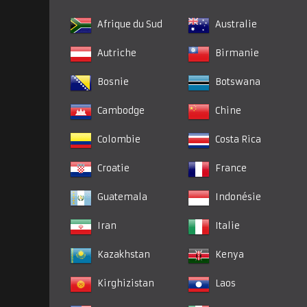
Afrique du Sud
Australie
Autriche
Birmanie
Bosnie
Botswana
Cambodge
Chine
Colombie
Costa Rica
Croatie
France
Guatemala
Indonésie
Iran
Italie
Kazakhstan
Kenya
Kirghizistan
Laos