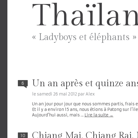
Thaïla
« Ladyboys et éléphants »
Un an après et quinze ans
6
le
samedi 26 mai 2012
par
Alex
Un an jour pour jour que nous sommes partis, frais e
Et il y a environ 15 ans, nous étions à Patong sur l’
Aujourd’hui aussi, mais …
Lire la suite
→
Chiang Mai, Chiang Rai, 
10